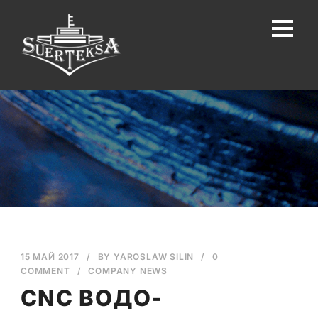
15 МАЙ 2017
/
BY
YAROSLAW SILIN
/
0
COMMENT
/
COMPANY NEWS
CNC ВОДО-