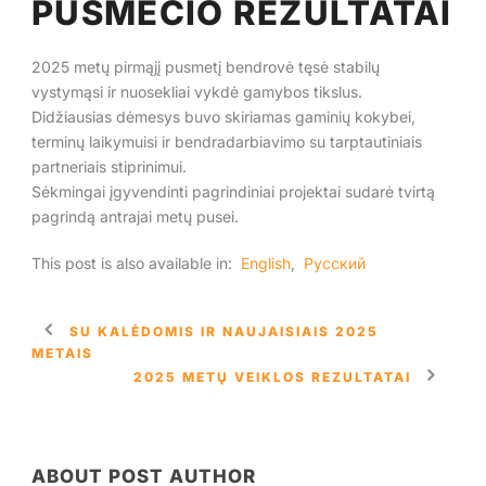
PUSMEČIO REZULTATAI
Lietuvos
2025 metų pirmąjį pusmetį bendrovė tęsė stabilų
vystymąsi ir nuosekliai vykdė gamybos tikslus.
Didžiausias dėmesys buvo skiriamas gaminių kokybei,
terminų laikymuisi ir bendradarbiavimo su tarptautiniais
partneriais stiprinimui.
Sėkmingai įgyvendinti pagrindiniai projektai sudarė tvirtą
pagrindą antrajai metų pusei.
This post is also available in:
English
Русский
SU KALĖDOMIS IR NAUJAISIAIS 2025
METAIS
2025 METŲ VEIKLOS REZULTATAI
ABOUT POST AUTHOR