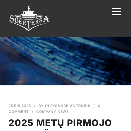
25 BIR 2025
/
BY
OLEKSANDR ANTONIUK
/
0
COMMENT
/
COMPANY NEWS
2025 METŲ PIRMOJO