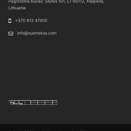
Pagrindinis biuras: Silutes 101, LT-95112, Klaipeda,
Lithuania
+370 613 47400
info@suerteksa.com