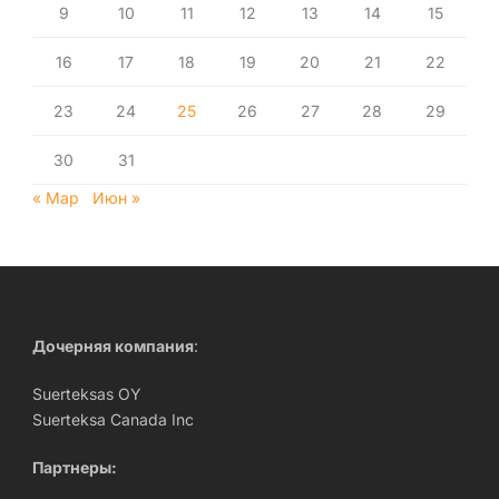
9
10
11
12
13
14
15
16
17
18
19
20
21
22
23
24
25
26
27
28
29
30
31
« Мар
Июн »
Дочерняя компания
:
Suerteksas OY
Suerteksa Canada Inc
Партнеры: