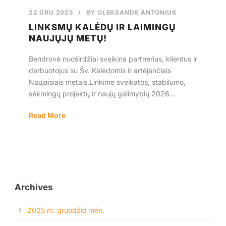
22 GRU 2025
/
BY
OLEKSANDR ANTONIUK
Lietuvos
LINKSMŲ KALĖDŲ IR LAIMINGŲ
NAUJŲJŲ METŲ!
Bendrovė nuoširdžiai sveikina partnerius, klientus ir
darbuotojus su Šv. Kalėdomis ir artėjančiais
Naujaisiais metais.Linkime sveikatos, stabilumo,
sėkmingų projektų ir naujų galimybių 2026...
Read More
Archives
2025 m. gruodžio mėn.