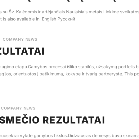
us su Šv. Kalėdomis ir artėjančiais Naujaisiais metais.Linkime sveikat
 is also available in: English Русский
COMPANY NEWS
ZULTATAI
ugimo etapu.Gamybos procesai išliko stabilūs, užsakymų portfelis bu
tegijos, orientuotos į patikimumą, kokybę ir tvarią partnerystę. This pos
COMPANY NEWS
SMEČIO REZULTATAI
nuosekliai vykdė gamybos tikslus.Didžiausias dėmesys buvo skiriama