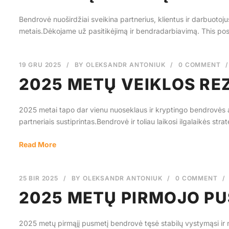
Bendrovė nuoširdžiai sveikina partnerius, klientus ir darbuotoj
metais.Dėkojame už pasitikėjimą ir bendradarbiavimą. This post
19 GRU 2025
/
BY
OLEKSANDR ANTONIUK
/
0 COMMENT
/
2025 METŲ VEIKLOS RE
2025 metai tapo dar vienu nuoseklaus ir kryptingo bendrovės a
partneriais sustiprintas.Bendrovė ir toliau laikosi ilgalaikės stra
Read More
25 BIR 2025
/
BY
OLEKSANDR ANTONIUK
/
0 COMMENT
/
2025 METŲ PIRMOJO PU
2025 metų pirmąjį pusmetį bendrovė tęsė stabilų vystymąsi ir 