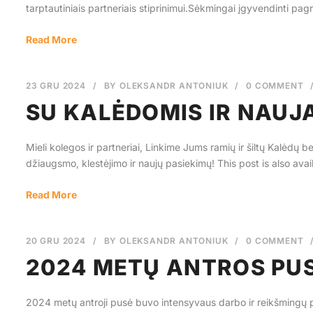
tarptautiniais partneriais stiprinimui.Sėkmingai įgyvendinti pagri
Read More
23 GRU 2024
/
BY
OLEKSANDR ANTONIUK
/
0 COMMENT
SU KALĖDOMIS IR NAUJA
Mieli kolegos ir partneriai, Linkime Jums ramių ir šiltų Kalėdų
džiaugsmo, klestėjimo ir naujų pasiekimų! This post is also availa
Read More
20 GRU 2024
/
BY
OLEKSANDR ANTONIUK
/
0 COMMENT
2024 METŲ ANTROS PU
2024 metų antroji pusė buvo intensyvaus darbo ir reikšmingų 