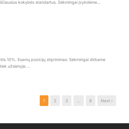
aukščiausius kokybės standartus. Sėkmingai įvykdėme...
tis 10%. Esamų pozicijų stiprinimas: Sėkmingai dirbame
iek užsienyje....
1
2
3
…
8
Next ›