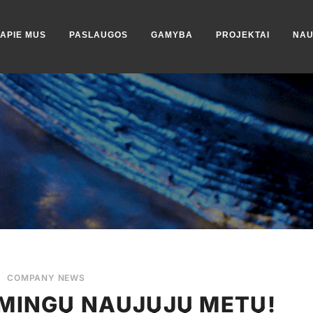
APIE MUS
PASLAUGOS
GAMYBA
PROJEKTAI
NAU
/
COMPANY NEWS
IMINGŲ NAUJŲJŲ METŲ!