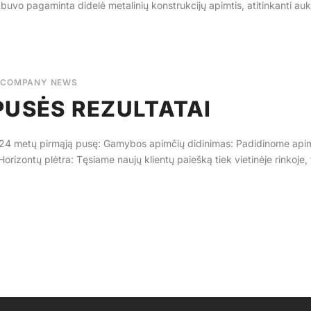
je buvo pagaminta didelė metalinių konstrukcijų apimtis, atitinkanti 
COMPANY NEWS
PUSĖS REZULTATAI
024 metų pirmąją pusę: Gamybos apimčių didinimas: Padidinome apim
orizontų plėtra: Tęsiame naujų klientų paiešką tiek vietinėje rinkoje, t