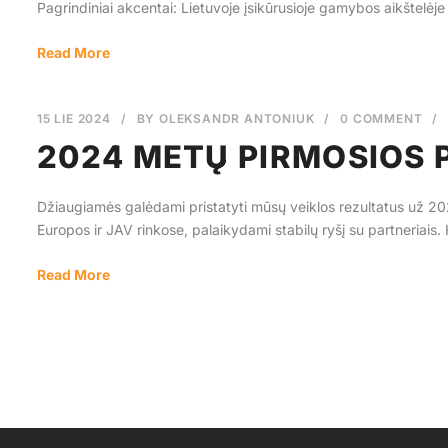
Pagrindiniai akcentai: Lietuvoje įsikūrusioje gamybos aikštelė
Read More
15 LIE 2024
/
BY
OLEKSANDR ANTONIUK
/
0 COMMENT
/
2024 METŲ PIRMOSIOS 
Džiaugiamės galėdami pristatyti mūsų veiklos rezultatus už 2
Europos ir JAV rinkose, palaikydami stabilų ryšį su partneriais. H
Read More