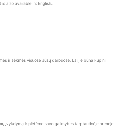
s also available in: English...
aimės ir sėkmės visuose Jūsų darbuose. Lai jie būna kupini
mų įvykdymą ir plėtėme savo galimybes tarptautinėje arenoje.