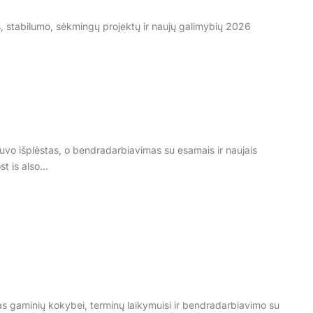
os, stabilumo, sėkmingų projektų ir naujų galimybių 2026
vo išplėstas, o bendradarbiavimas su esamais ir naujais
t is also...
s gaminių kokybei, terminų laikymuisi ir bendradarbiavimo su