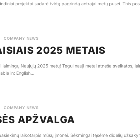
ndiniai projektai sudarė tvirtą pagrindą antrajai metų pusei. This post i
/
COMPANY NEWS
ISIAIS 2025 METAIS
 bei laimingų Naujųjų 2025 metų! Tegul nauji metai atneša sveikatos, l
ble in: English...
/
COMPANY NEWS
SĖS APŽVALGA
pasiekimų laikotarpis mūsų įmonei. Sėkmingai tęsėme didelių užsaky