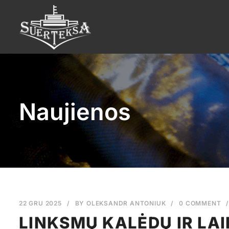
Naujienos
22 GRU 2025
/
BY
OLEKSANDR ANTONIUK
/
0 COMMENT
LINKSMŲ KALĖDŲ IR LA