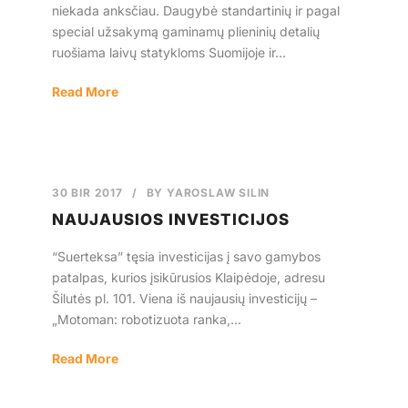
niekada anksčiau. Daugybė standartinių ir pagal
special užsakymą gaminamų plieninių detalių
ruošiama laivų statykloms Suomijoje ir...
Read More
30 BIR 2017
/
BY
YAROSLAW SILIN
NAUJAUSIOS INVESTICIJOS
“Suerteksa” tęsia investicijas į savo gamybos
patalpas, kurios įsikūrusios Klaipėdoje, adresu
Šilutės pl. 101. Viena iš naujausių investicijų –
„Motoman: robotizuota ranka,...
Read More