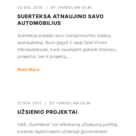
02 BAL 2018
/
BY
YAROSLAW SILIN
Lietuvos
SUERTEKSA ATNAUJINO SAVO
AUTOMOBILIUS
Suerteksa pradėjo savo transportavimo mašinų
atsinaujinimą. Buvo įsigyti 2 nauji Opel Vivaro
mikroautobusai, kurie naudojami gabenti žmones į
projektus, bei iš projektų....
Read More
12 SPA 2017
/
BY
YAROSLAW SILIN
UŽSIENIO PROJEKTAI
UAB „Suerteksa“ turi atitinkamą užsakymų portfelį,
kuriame registruojami užsienyje įgyvendinami