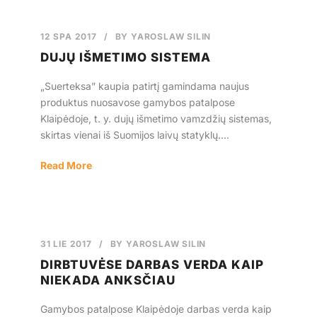
12 SPA 2017
/
BY
YAROSLAW SILIN
DUJŲ IŠMETIMO SISTEMA
„Suerteksa” kaupia patirtį gamindama naujus
produktus nuosavose gamybos patalpose
Klaipėdoje, t. y. dujų išmetimo vamzdžių sistemas,
skirtas vienai iš Suomijos laivų statyklų....
Read More
31 LIE 2017
/
BY
YAROSLAW SILIN
DIRBTUVĖSE DARBAS VERDA KAIP
NIEKADA ANKSČIAU
Gamybos patalpose Klaipėdoje darbas verda kaip