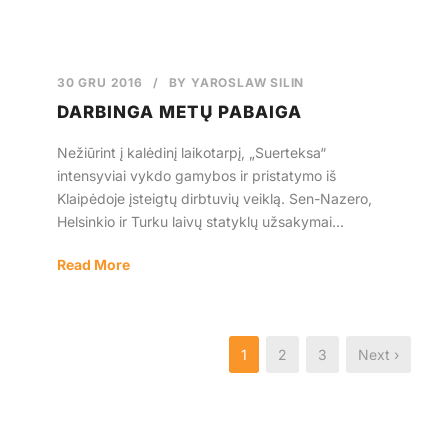
30 GRU 2016
/
BY
YAROSLAW SILIN
DARBINGA METŲ PABAIGA
Nežiūrint į kalėdinį laikotarpį, „Suerteksa“
intensyviai vykdo gamybos ir pristatymo iš
Klaipėdoje įsteigtų dirbtuvių veiklą. Sen-Nazero,
Helsinkio ir Turku laivų statyklų užsakymai...
Read More
1
2
3
Next ›